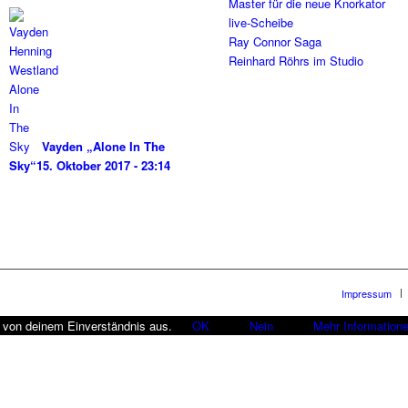
Master für die neue Knorkator
live-Scheibe
Ray Connor Saga
Reinhard Röhrs im Studio
Vayden „Alone In The
Sky“
15. Oktober 2017 - 23:14
Impressum
r von deinem Einverständnis aus.
OK
Nein
Mehr Information