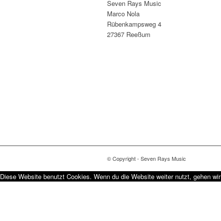
Seven Rays Music
Marco Nola
Rübenkampsweg 4
27367 Reeßum
© Copyright - Seven Rays Music
Diese Website benutzt Cookies. Wenn du die Website weiter nutzt, gehen wi