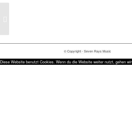
Beltz Verlag Wolfgang
Bergmann „Du sollst
glücklich sein mein
Kind&...
© Copyright - Seven Rays Music
Diese Website benutzt Cookies. Wenn du die Website weiter nutzt, gehen wi