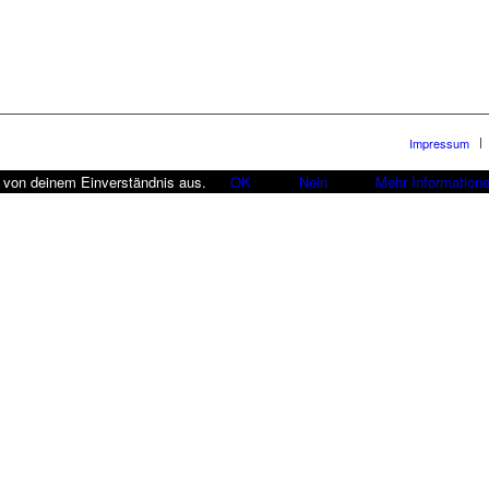
Impressum
r von deinem Einverständnis aus.
OK
Nein
Mehr Information