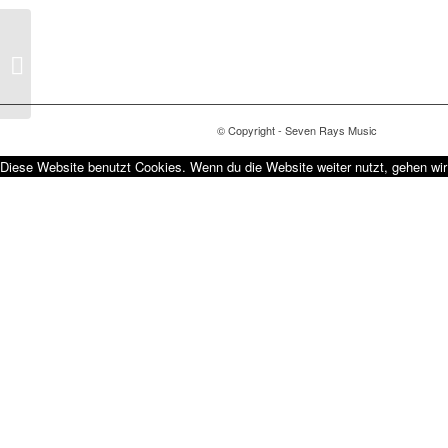
Alpha & Omega Die
Gnade
© Copyright - Seven Rays Music
Diese Website benutzt Cookies. Wenn du die Website weiter nutzt, gehen wi