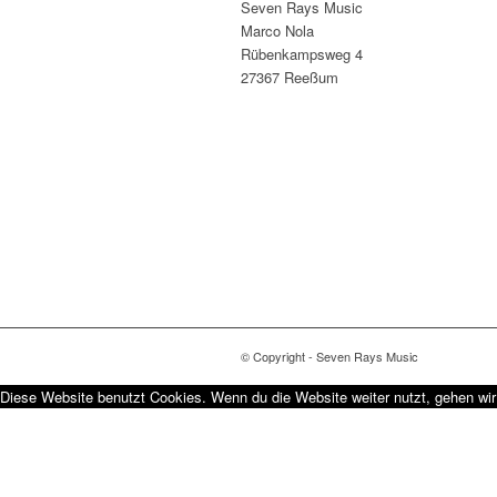
Seven Rays Music
Marco Nola
Rübenkampsweg 4
27367 Reeßum
© Copyright - Seven Rays Music
Diese Website benutzt Cookies. Wenn du die Website weiter nutzt, gehen wi