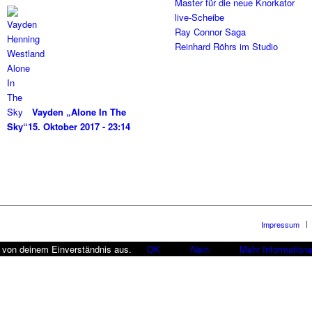
Master für die neue Knorkator
live-Scheibe
Ray Connor Saga
Reinhard Röhrs im Studio
Vayden „Alone In The
Sky“
15. Oktober 2017 - 23:14
Impressum
r von deinem Einverständnis aus.
OK
Nein
Mehr Information