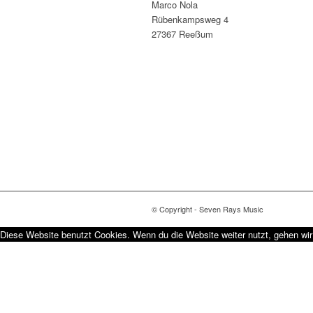
Marco Nola
Rübenkampsweg 4
27367 Reeßum
© Copyright - Seven Rays Music
Diese Website benutzt Cookies. Wenn du die Website weiter nutzt, gehen wi