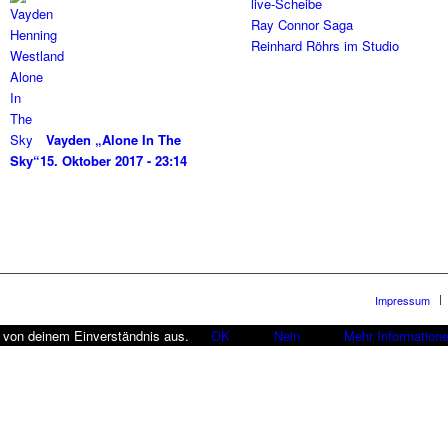
live-Scheibe
Ray Connor Saga
Reinhard Röhrs im Studio
Vayden „Alone In The
Sky“
15. Oktober 2017 - 23:14
Impressum
r von deinem Einverständnis aus.
OK
Nein
Mehr Information